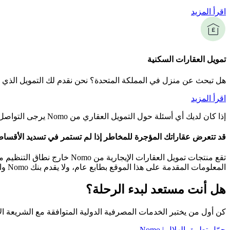
اقرأ المزيد
تمويل العقارات السكنية
ﻫﻞ ﺗﺒﺤﺚ ﻋﻦ ﻣﻨﺰل ﻓﻲ اﻟﻤﻤﻠﻜﺔ اﻟﻤﺘﺤﺪة؟ نحن نقدم لك التمويل الذي 
اقرأ المزيد
إذا كان لديك أي أسئلة حول التمويل العقاري من Nomo يرجى التواصل معنا على
قد تتعرض عقاراتك المؤجرة للمخاطر إذا لم تستمر في تسديد الأقساط ال
المعلومات المقدمة على هذا الموقع بطابع عام، ولا يقدم بنك Nomo والشركات التابعة له المشورة الضريبية أو القانونية أو المحاسبية ويجب عليك استشارة مستشاريك قبل الانخراط في أي معاملة.
هل أنت مستعد لبدء الرحلة؟
كن أول من يختبر الخدمات المصرفية الدولية المتوافقة مع الشريعة ال
حمّل تطبيق الهلال | Nomo