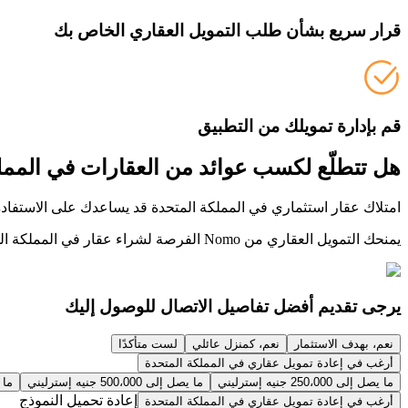
قرار سريع بشأن طلب التمويل العقاري الخاص بك
قم بإدارة تمويلك من التطبيق
هل تتطلّع لكسب عوائد من العقارات في الممل
امتلاك عقار استثماري في المملكة المتحدة قد يساعدك على الاستفاد
يمنحك التمويل العقاري من Nomo الفرصة لشراء عقار في المملكة المتحدة، كما سيرشدك تطبيقنا أيضاً خلال عملية طلب التمويل العقاري الرقمي الخاص بك وسيدعمك في كل مرحلة من مراحل العملية.
يرجى تقديم أفضل تفاصيل الاتصال للوصول إليك
نعم، بهدف الاستثمار
نعم، كمنزل عائلي
لست متأكدًا
أرغب في إعادة تمويل عقاري في المملكة المتحدة
ما يصل إلى 250،000 جنيه إسترليني
ما يصل إلى 500،000 جنيه إسترليني
ما يصل 
إعادة تحميل النموذج
أرغب في إعادة تمويل عقاري في المملكة المتحدة