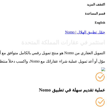
اكتشف المزيد
قسم المساعدة
English
حمّل تطبيق الهلال | Nomo
استثمر في عقارات المملكة المتحدة
التمويل العقاري من Nomo هو منتج تمويل رقمي بالكامل متوافق مع أحكام الشريعة الإسلامية يساعدك على شراء أو إعادة تمويل العقارات الاستثمارية في المملكة المتحدة.
موّل أو أعد تمويل عملية شراء عقاراتك مع Nomo، واكسب دخلاً منتظماً من خلال الإيجار، وابدأ في بناء محفظة عقارات عالمية.
عملية تقديم سهلة في تطبيق Nomo