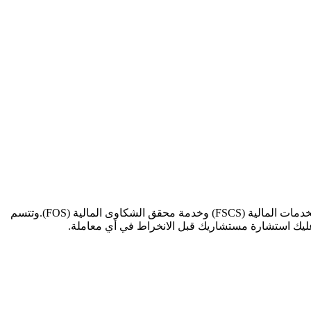
تقع منتجات تمويل العقارات الإيجارية من Nomo خارج نطاق التنظيم من قبل هيئة السلوك المالي (FCA) ولا تخضع لحماية برنامج تعويضات الخدمات المالية (FSCS) وخدمة محقق الشكاوى المالية (FOS).وتتسم